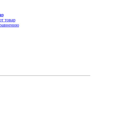
аз
от товар
сравнению