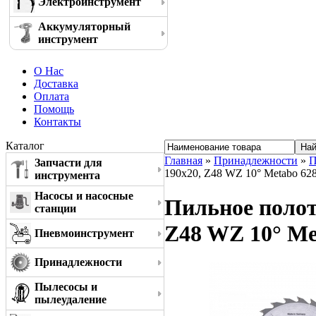
Электроинструмент
Аккумуляторный
инструмент
О Нас
Доставка
Оплата
Помощь
Контакты
Каталог
Главная
»
Принадлежности
»
П
Запчасти для
190x20, Z48 WZ 10° Metabo 62
инструмента
Насосы и насосные
Пильное полотно
станции
Z48 WZ 10° Me
Пневмоинструмент
Принадлежности
Пылесосы и
пылеудаление