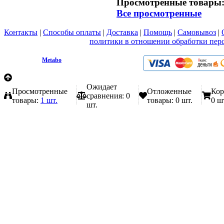
Просмотренные товары
Все просмотренные
Контакты
|
Способы оплаты
|
Доставка
|
Помощь
|
Самовывоз
|
Вы принимаете условия
политики в отношении обработки пер
любой форме обратной связи на сайте metabo1.ru
© 2009 - 2026.
Metabo
Эл. почта: info@metabo1.ru
Ожидает
Просмотренные
Отложенные
Кор
сравнения:
0
товары:
1 шт.
товары:
0 шт.
0 ш
шт.