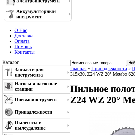
Электроинструмент
Аккумуляторный
инструмент
О Нас
Доставка
Оплата
Помощь
Контакты
Каталог
Главная
»
Принадлежности
»
П
Запчасти для
315x30, Z24 WZ 20° Metabo 62
инструмента
Насосы и насосные
Пильное полотн
станции
Z24 WZ 20° Me
Пневмоинструмент
Принадлежности
Пылесосы и
пылеудаление