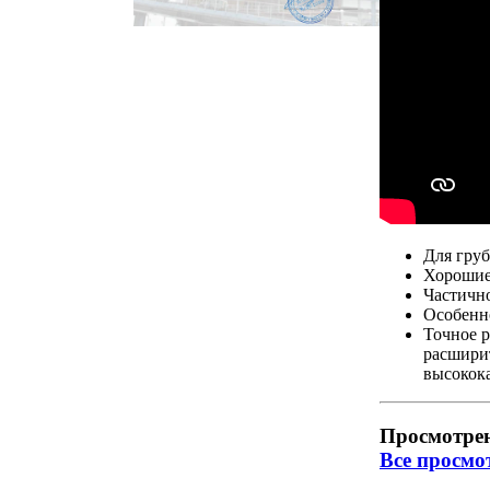
Для груб
Хорошие
Частично
Особенн
Точное 
расширит
высокок
Просмотре
Все просмо