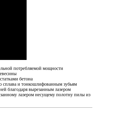
тельной потребляемой мощности
ревесины
статками бетона
го сплава и тонкошлифованным зубьям
ией благодаря вырезанным лазером
езанному лазером несущему полотну пилы из