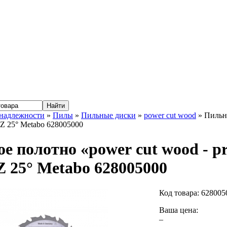
надлежности
»
Пилы
»
Пильные диски
»
power cut wood
» Пильно
Z 25° Metabo 628005000
е полотно «power cut wood - pro
 25° Metabo 628005000
Код товара:
628005
Ваша цена:
–