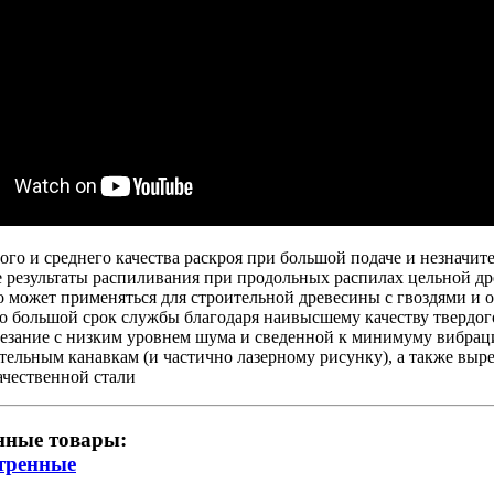
ого и среднего качества раскроя при большой подаче и незначи
 результаты распиливания при продольных распилах цельной д
 может применяться для строительной древесины с гвоздями и о
о большой срок службы благодаря наивысшему качеству твердо
резание с низким уровнем шума и сведенной к минимуму вибрац
ельным канавкам (и частично лазерному рисунку), а также выр
ачественной стали
нные товары:
тренные