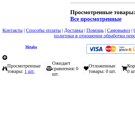
Просмотренные товары
Все просмотренные
Контакты
|
Способы оплаты
|
Доставка
|
Помощь
|
Самовывоз
|
Вы принимаете условия
политики в отношении обработки пер
любой форме обратной связи на сайте metabo1.ru
© 2009 - 2026.
Metabo
Эл. почта: info@metabo1.ru
Ожидает
Просмотренные
Отложенные
Кор
сравнения:
0
товары:
1 шт.
товары:
0 шт.
0 ш
шт.