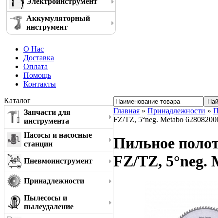
Электроинструмент
Аккумуляторный
инструмент
О Нас
Доставка
Оплата
Помощь
Контакты
Каталог
Главная
»
Принадлежности
»
П
Запчасти для
FZ/TZ, 5°neg. Metabo 62808200
инструмента
Насосы и насосные
Пильное полотн
станции
FZ/TZ, 5°neg. 
Пневмоинструмент
Принадлежности
Пылесосы и
пылеудаление