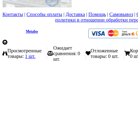
Контакты
|
Способы оплаты
|
Доставка
|
Помощь
|
Самовывоз
|
Вы принимаете условия
политики в отношении обработки пер
любой форме обратной связи на сайте metabo1.ru
© 2009 - 2026.
Metabo
Эл. почта: info@metabo1.ru
Ожидает
Просмотренные
Отложенные
Кор
сравнения:
0
товары:
1 шт.
товары:
0 шт.
0 ш
шт.