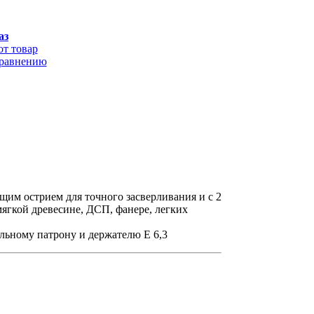
аз
от товар
сравнению
щим острием для точного засверливания и с 2
ягкой древесине, ДСП, фанере, легких
льному патрону и держателю E 6,3