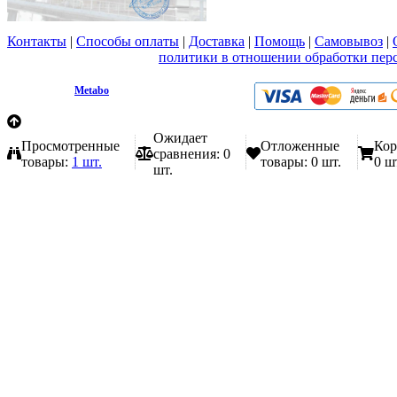
Контакты
|
Способы оплаты
|
Доставка
|
Помощь
|
Самовывоз
|
Вы принимаете условия
политики в отношении обработки пер
любой форме обратной связи на сайте metabo1.ru
© 2009 - 2026.
Metabo
Эл. почта: info@metabo1.ru
Ожидает
Просмотренные
Отложенные
Кор
сравнения:
0
товары:
1 шт.
товары:
0 шт.
0 ш
шт.