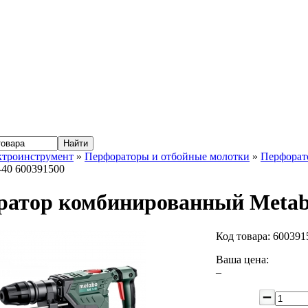
ктроинструмент
»
Перфораторы и отбойные молотки
»
Перфорат
-40 600391500
атор комбинированный Metab
Код товара:
600391
Ваша цена:
–