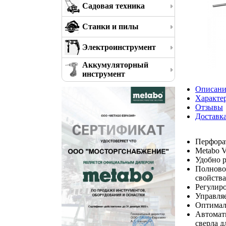
Садовая техника
Станки и пилы
Электроинструмент
Аккумуляторный
инструмент
Описани
Характе
Отзывы
Доставк
Перфора
Metabo V
Удобно 
Полновол
свойства
Регулиро
Управля
Оптималь
Автомати
сверла д