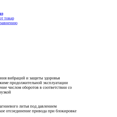
аз
от товар
сравнению
ения вибраций и защиты здоровья
ежиме продолжительной эксплуатации
ение числом оборотов в соответствии со
рузкой
агниевого литья под давлением
ское отсоединение привода при блокировке