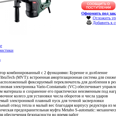
Оформить под зак
Отложить эт
Добавить к 
е
ристики
а
тор комбинированный с 2 функциями: Бурение и долбление
ibraTech (MVT): встроенная амортизационная система для сниж
расположенный фиксируемый переключатель для долбления в р
новая электроника Vario-Constamatic (VC) обеспечивает управл
м материала и сохранение его практически неизменным под наг
вочное колесо для установки числа оборотов и числа ударов
емый электроникой плавный пуск для точной засверловки
ный отвод тепла и малый вес благодаря корпусу редуктора из м
ческая предохранительная муфта Metabo S-automatic: механиче
ля обеспечения безопасности во время работ