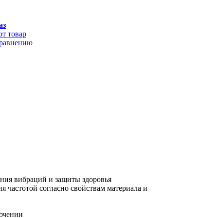
аз
от товар
сравнению
ения вибраций и защиты здоровья
ия частотой согласно свойствам материала и
лючении