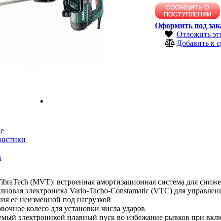
Оформить под зак
Отложить эт
Добавить к 
е
ристики
а
ibraTech (MVT): встроенная амортизационная система для сниж
новая электроника Vario-Tacho-Constamatic (VTC) для управлен
ия ее неизменной под нагрузкой
вочное колесо для установки числа ударов
емый электроникой плавный пуск во избежание рывков при вк