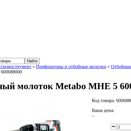
ктроинструмент
»
Перфораторы и отбойные молотки
»
Отбойные
 600688000
ый молоток Metabo MHE 5 60
Код товара:
600688
Ваша цена:
–