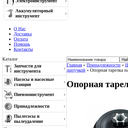
Электроинструмент
Аккумуляторный
инструмент
О Нас
Доставка
Оплата
Помощь
Контакты
Каталог
Главная
»
Принадлежности
»
Ш
Запчасти для
липучкой
» Опорная тарелка н
инструмента
Насосы и насосные
Опорная тарел
станции
Пневмоинструмент
Принадлежности
Пылесосы и
пылеудаление