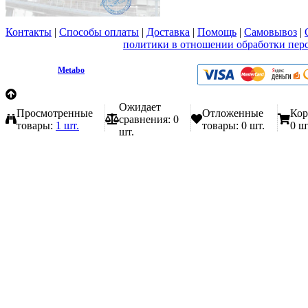
Контакты
|
Способы оплаты
|
Доставка
|
Помощь
|
Самовывоз
|
Вы принимаете условия
политики в отношении обработки пер
любой форме обратной связи на сайте metabo1.ru
© 2009 - 2026.
Metabo
Эл. почта: info@metabo1.ru
Ожидает
Просмотренные
Отложенные
Кор
сравнения:
0
товары:
1 шт.
товары:
0 шт.
0 ш
шт.