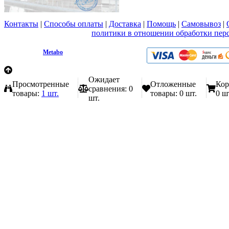
Контакты
|
Способы оплаты
|
Доставка
|
Помощь
|
Самовывоз
|
Вы принимаете условия
политики в отношении обработки пер
любой форме обратной связи на сайте metabo1.ru
© 2009 - 2026.
Metabo
Эл. почта: info@metabo1.ru
Ожидает
Просмотренные
Отложенные
Кор
сравнения:
0
товары:
1 шт.
товары:
0 шт.
0 ш
шт.