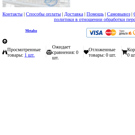
Контакты
|
Способы оплаты
|
Доставка
|
Помощь
|
Самовывоз
|
Вы принимаете условия
политики в отношении обработки пер
любой форме обратной связи на сайте metabo1.ru
© 2009 - 2026.
Metabo
Эл. почта: info@metabo1.ru
Ожидает
Просмотренные
Отложенные
Кор
сравнения:
0
товары:
1 шт.
товары:
0 шт.
0 ш
шт.