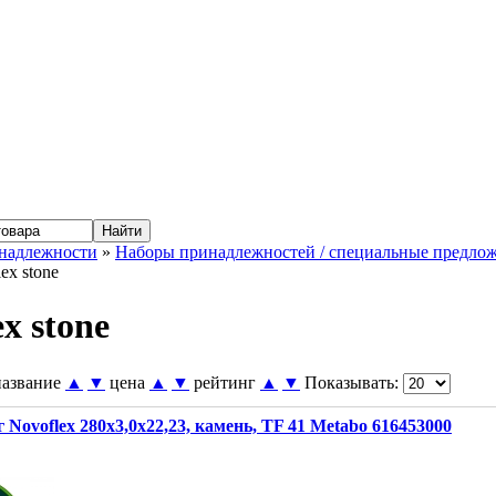
надлежности
»
Наборы принадлежностей / специальные предло
ex stone
x stone
название
▲
▼
цена
▲
▼
рейтинг
▲
▼
Показывать:
 Novoflex 280x3,0x22,23, камень, TF 41 Metabo 616453000