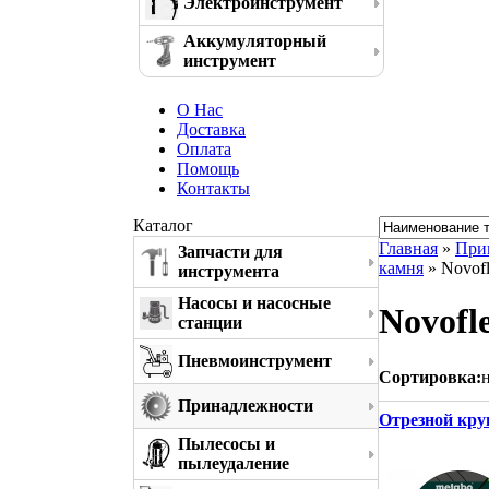
Электроинструмент
Аккумуляторный
инструмент
О Нас
Доставка
Оплата
Помощь
Контакты
Каталог
Главная
»
При
Запчасти для
камня
» Novofl
инструмента
Насосы и насосные
Novofle
станции
Пневмоинструмент
Сортировка:
Принадлежности
Отрезной круг
Пылесосы и
пылеудаление