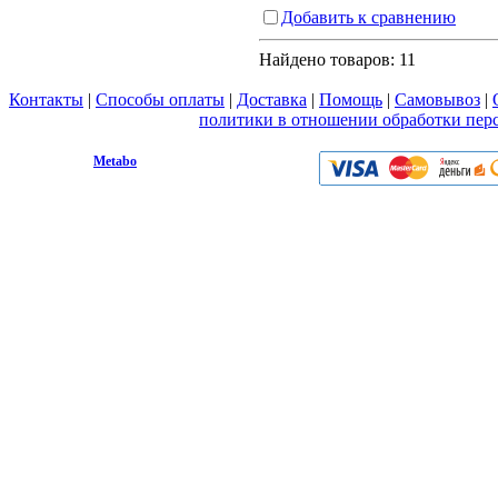
Добавить к сравнению
Найдено товаров:
11
Контакты
|
Способы оплаты
|
Доставка
|
Помощь
|
Самовывоз
|
Вы принимаете условия
политики в отношении обработки пер
любой форме обратной связи на сайте metabo1.ru
© 2009 - 2026.
Metabo
Эл. почта: info@metabo1.ru