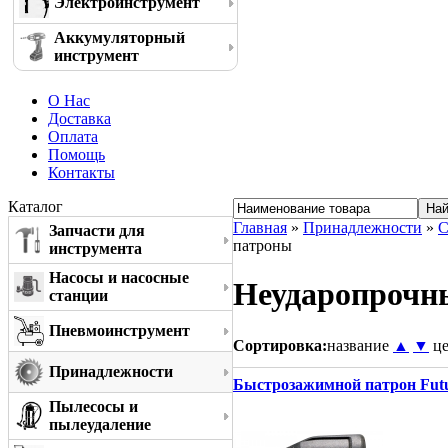
Электроинструмент
Аккумуляторный
инструмент
О Нас
Доставка
Оплата
Помощь
Контакты
Каталог
Главная
»
Принадлежности
»
С
Запчасти для
патроны
инструмента
Насосы и насосные
Неударопрочн
станции
Пневмоинструмент
Сортировка:
название
▲
▼
ц
Принадлежности
Быстрозажимной патрон Futur
Пылесосы и
пылеудаление