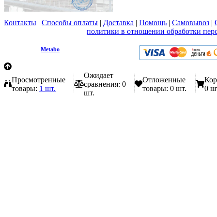
Контакты
|
Способы оплаты
|
Доставка
|
Помощь
|
Самовывоз
|
Вы принимаете условия
политики в отношении обработки пер
любой форме обратной связи на сайте metabo1.ru
© 2009 - 2026.
Metabo
Эл. почта: info@metabo1.ru
Ожидает
Просмотренные
Отложенные
Кор
сравнения:
0
товары:
1 шт.
товары:
0 шт.
0 ш
шт.