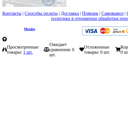
Контакты
|
Способы оплаты
|
Доставка
|
Помощь
|
Самовывоз
|
Вы принимаете условия
политики в отношении обработки пер
любой форме обратной связи на сайте metabo1.ru
© 2009 - 2026.
Metabo
Эл. почта: info@metabo1.ru
Ожидает
Просмотренные
Отложенные
Кор
сравнения:
0
товары:
1 шт.
товары:
0 шт.
0 ш
шт.