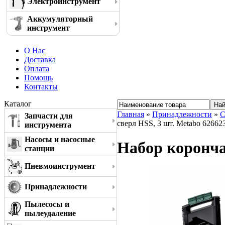
Электроинструмент
Аккумуляторный
инструмент
О Нас
Доставка
Оплата
Помощь
Контакты
Каталог
Главная
»
Принадлежности
»
С
Запчасти для
сверл HSS, 3 шт. Metabo 62662
инструмента
Насосы и насосные
Набор коронча
станции
Пневмоинструмент
Принадлежности
Пылесосы и
пылеудаление