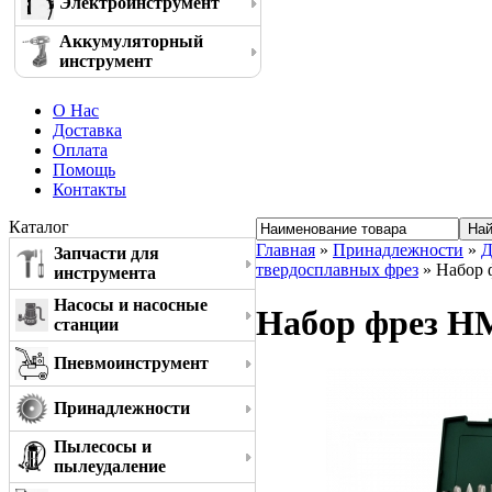
Электроинструмент
Аккумуляторный
инструмент
О Нас
Доставка
Оплата
Помощь
Контакты
Каталог
Главная
»
Принадлежности
»
Д
Запчасти для
твердосплавных фрез
» Набор 
инструмента
Насосы и насосные
Набор фрез HM
станции
Пневмоинструмент
Принадлежности
Пылесосы и
пылеудаление