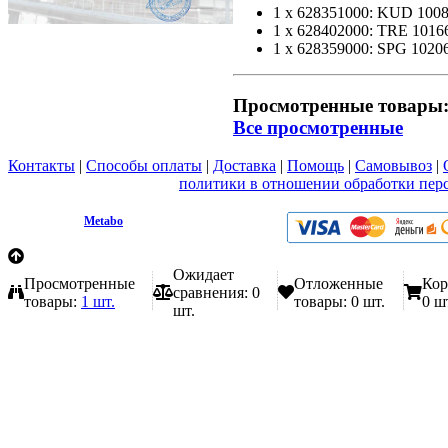
1 x 628351000: KUD 1008
1 x 628402000: TRE 1016
1 x 628359000: SPG 1020
Просмотренные товары
Все просмотренные
Контакты
|
Способы оплаты
|
Доставка
|
Помощь
|
Самовывоз
|
Вы принимаете условия
политики в отношении обработки пер
любой форме обратной связи на сайте metabo1.ru
© 2009 - 2026.
Metabo
Эл. почта: info@metabo1.ru
Ожидает
Просмотренные
Отложенные
Кор
сравнения:
0
товары:
1 шт.
товары:
0 шт.
0 ш
шт.