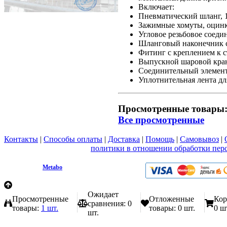
Включает:
Пневматический шланг, 1
Зажимные хомуты, оцинко
Угловое резьбовое соедин
Шланговый наконечник с 
Фитинг с креплением к сте
Выпускной шаровой кран,
Соединительный элемент 
Уплотнительная лента дл
Просмотренные товары
Все просмотренные
Контакты
|
Способы оплаты
|
Доставка
|
Помощь
|
Самовывоз
|
Вы принимаете условия
политики в отношении обработки пер
любой форме обратной связи на сайте metabo1.ru
© 2009 - 2026.
Metabo
Эл. почта: info@metabo1.ru
Ожидает
Просмотренные
Отложенные
Кор
сравнения:
0
товары:
1 шт.
товары:
0 шт.
0 ш
шт.