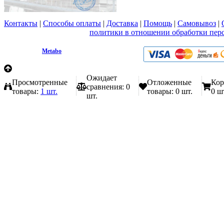
Контакты
|
Способы оплаты
|
Доставка
|
Помощь
|
Самовывоз
|
Вы принимаете условия
политики в отношении обработки пер
любой форме обратной связи на сайте metabo1.ru
© 2009 - 2026.
Metabo
Эл. почта: info@metabo1.ru
Ожидает
Просмотренные
Отложенные
Кор
сравнения:
0
товары:
1 шт.
товары:
0 шт.
0 ш
шт.