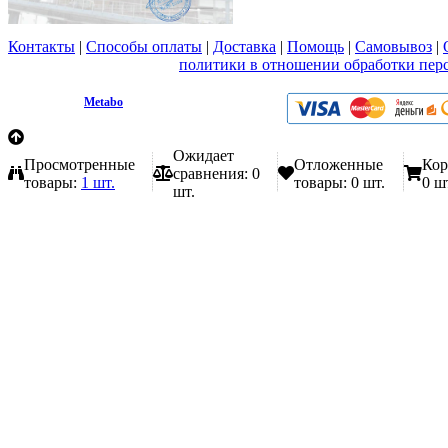
Контакты
|
Способы оплаты
|
Доставка
|
Помощь
|
Самовывоз
|
Вы принимаете условия
политики в отношении обработки пер
любой форме обратной связи на сайте metabo1.ru
© 2009 - 2026.
Metabo
Эл. почта: info@metabo1.ru
Ожидает
Просмотренные
Отложенные
Кор
сравнения:
0
товары:
1 шт.
товары:
0 шт.
0 ш
шт.