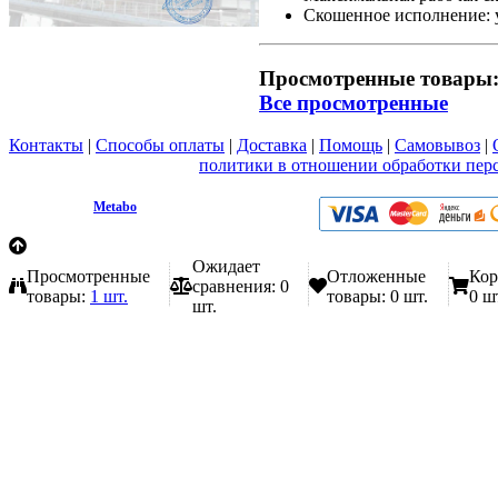
Скошенное исполнение: 
Просмотренные товары
Все просмотренные
Контакты
|
Способы оплаты
|
Доставка
|
Помощь
|
Самовывоз
|
Вы принимаете условия
политики в отношении обработки пер
любой форме обратной связи на сайте metabo1.ru
© 2009 - 2026.
Metabo
Эл. почта: info@metabo1.ru
Ожидает
Просмотренные
Отложенные
Кор
сравнения:
0
товары:
1 шт.
товары:
0 шт.
0 ш
шт.