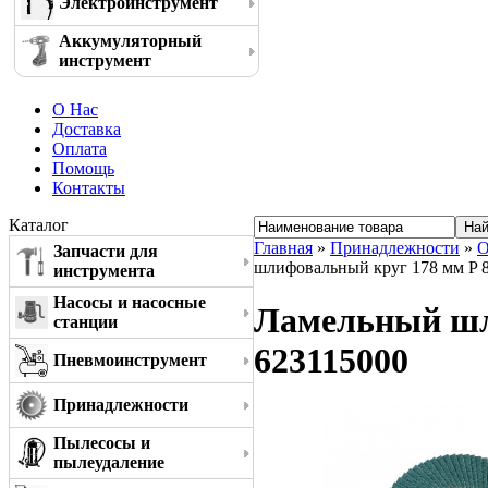
Электроинструмент
Аккумуляторный
инструмент
О Нас
Доставка
Оплата
Помощь
Контакты
Каталог
Главная
»
Принадлежности
»
О
Запчасти для
шлифовальный круг 178 мм P 8
инструмента
Насосы и насосные
Ламельный шл
станции
623115000
Пневмоинструмент
Принадлежности
Пылесосы и
пылеудаление