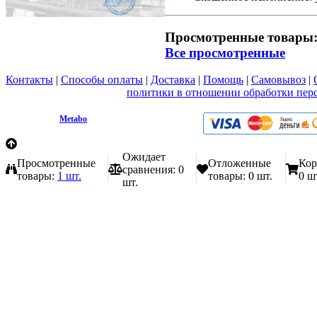
Просмотренные товары
Все просмотренные
Контакты
|
Способы оплаты
|
Доставка
|
Помощь
|
Самовывоз
|
Вы принимаете условия
политики в отношении обработки пер
любой форме обратной связи на сайте metabo1.ru
© 2009 - 2026.
Metabo
Эл. почта: info@metabo1.ru
Ожидает
Просмотренные
Отложенные
Кор
сравнения:
0
товары:
1 шт.
товары:
0 шт.
0 ш
шт.