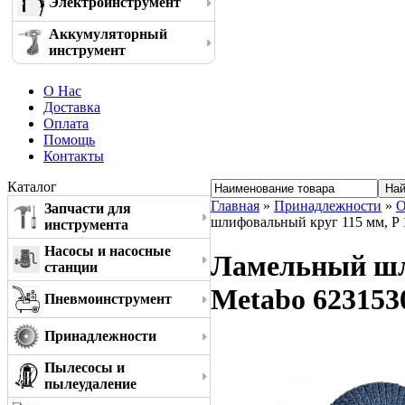
Электроинструмент
Аккумуляторный
инструмент
О Нас
Доставка
Оплата
Помощь
Контакты
Каталог
Главная
»
Принадлежности
»
О
Запчасти для
шлифовальный круг 115 мм, P 
инструмента
Насосы и насосные
Ламельный шли
станции
Metabo 623153
Пневмоинструмент
Принадлежности
Пылесосы и
пылеудаление