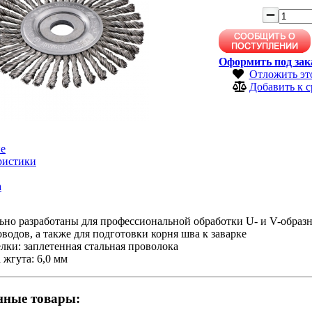
Оформить под зак
Отложить эт
Добавить к 
е
ристики
а
но разработаны для профессиональной обработки U- и V-образн
водов, а также для подготовки корня шва к заварке
лки: заплетенная стальная проволока
жгута: 6,0 мм
нные товары: