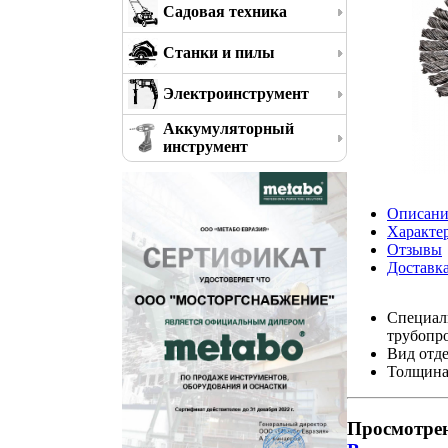
Садовая техника
Станки и пилы
Электроинструмент
Аккумуляторный
инструмент
Описани
Характе
Отзывы
Доставк
Специаль
трубопро
Вид отде
Толщина 
Просмотре