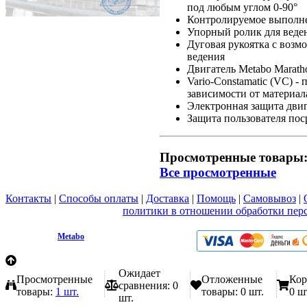
под любым углом 0-90°
Контролируемое выполн
Упорный ролик для веден
Дуговая рукоятка с возм
ведения
Двигатель Metabo Marath
Vario-Constamatic (VC) -
зависимости от материа
Электронная защита двиг
Защита пользователя пос
Просмотренные товары
Все просмотренные
Контакты
|
Способы оплаты
|
Доставка
|
Помощь
|
Самовывоз
|
Вы принимаете условия
политики в отношении обработки пер
любой форме обратной связи на сайте metabo1.ru
© 2009 - 2026.
Metabo
Эл. почта: info@metabo1.ru
Ожидает
Просмотренные
Отложенные
Кор
сравнения:
0
товары:
1 шт.
товары:
0 шт.
0 ш
шт.