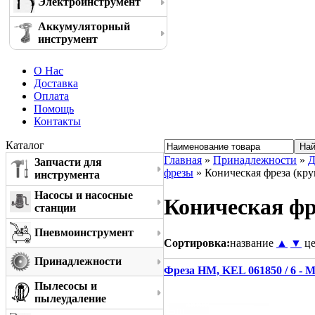
Электроинструмент
Аккумуляторный
инструмент
О Нас
Доставка
Оплата
Помощь
Контакты
Каталог
Главная
»
Принадлежности
»
Д
Запчасти для
фрезы
» Коническая фреза (кру
инструмента
Насосы и насосные
Коническая фр
станции
Пневмоинструмент
Сортировка:
название
▲
▼
ц
Принадлежности
Фреза HM, KEL 061850 / 6 - 
Пылесосы и
пылеудаление