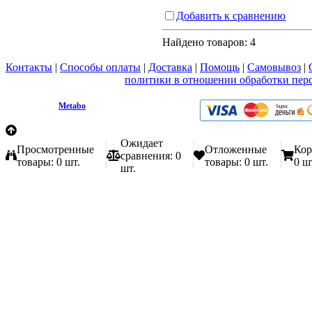
Добавить к сравнению
Найдено товаров:
4
Контакты
|
Способы оплаты
|
Доставка
|
Помощь
|
Самовывоз
|
Вы принимаете условия
политики в отношении обработки пер
любой форме обратной связи на сайте metabo1.ru
© 2009 - 2026.
Metabo
Эл. почта: info@metabo1.ru
Ожидает
Просмотренные
Отложенные
Кор
сравнения:
0
товары:
0 шт.
товары:
0 шт.
0 ш
шт.