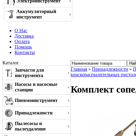
Электроинструмент
Аккумуляторный
инструмент
О Нас
Доставка
Оплата
Помощь
Контакты
Каталог
Главная
»
Принадлежности
»
П
Запчасти для
краскораспылительных пистол
инструмента
Насосы и насосные
Комплект сопел
станции
Пневмоинструмент
Принадлежности
Пылесосы и
пылеудаление