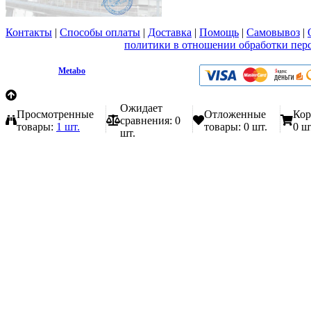
Контакты
|
Способы оплаты
|
Доставка
|
Помощь
|
Самовывоз
|
Вы принимаете условия
политики в отношении обработки пер
любой форме обратной связи на сайте metabo1.ru
© 2009 - 2026.
Metabo
Эл. почта: info@metabo1.ru
Ожидает
Просмотренные
Отложенные
Кор
сравнения:
0
товары:
1 шт.
товары:
0 шт.
0 ш
шт.