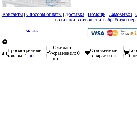
Контакты
|
Способы оплаты
|
Доставка
|
Помощь
|
Самовывоз
|
Вы принимаете условия
политики в отношении обработки пер
любой форме обратной связи на сайте metabo1.ru
© 2009 - 2026.
Metabo
Эл. почта: info@metabo1.ru
Ожидает
Просмотренные
Отложенные
Кор
сравнения:
0
товары:
1 шт.
товары:
0 шт.
0 ш
шт.