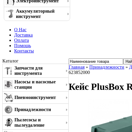
Электроинструмент
Аккумуляторный
инструмент
О Нас
Доставка
Оплата
Помощь
Контакты
Каталог
Главная
»
Принадлежности
»
Д
Запчасти для
623852000
инструмента
Насосы и насосные
Кейс PlusBox 
станции
Пневмоинструмент
Принадлежности
Пылесосы и
пылеудаление