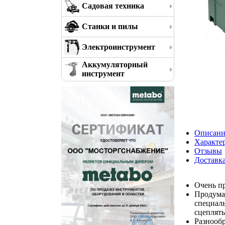
Садовая техника
Станки и пилы
Электроинструмент
Аккумуляторный
инструмент
Описани
Характе
Отзывы
Доставк
Очень п
Продуман
специаль
сцеплять
Разнооб