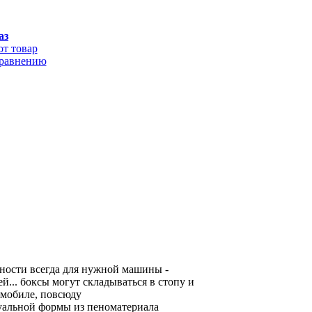
аз
от товар
сравнению
ности всегда для нужной машины -
... боксы могут складываться в стопу и
томобиле, повсюду
уальной формы из пеноматериала