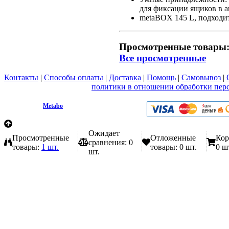
для фиксации ящиков в 
metaBOX 145 L, подходи
Просмотренные товары
Все просмотренные
Контакты
|
Способы оплаты
|
Доставка
|
Помощь
|
Самовывоз
|
Вы принимаете условия
политики в отношении обработки пер
любой форме обратной связи на сайте metabo1.ru
© 2009 - 2026.
Metabo
Эл. почта: info@metabo1.ru
Ожидает
Просмотренные
Отложенные
Кор
сравнения:
0
товары:
1 шт.
товары:
0 шт.
0 ш
шт.