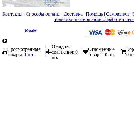
Контакты
|
Способы оплаты
|
Доставка
|
Помощь
|
Самовывоз
|
Вы принимаете условия
политики в отношении обработки пер
любой форме обратной связи на сайте metabo1.ru
© 2009 - 2026.
Metabo
Эл. почта: info@metabo1.ru
Ожидает
Просмотренные
Отложенные
Кор
сравнения:
0
товары:
1 шт.
товары:
0 шт.
0 ш
шт.