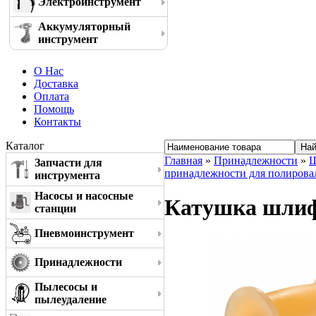
Электроинструмент
Аккумуляторный
инструмент
О Нас
Доставка
Оплата
Помощь
Контакты
Каталог
Главная
»
Принадлежности
»
Ш
Запчасти для
принадлежности для полиров
инструмента
Насосы и насосные
Катушка шлиф
станции
Пневмоинструмент
Принадлежности
Пылесосы и
пылеудаление