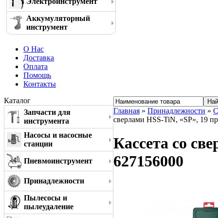
Электроинструмент
Аккумуляторный
инструмент
О Нас
Доставка
Оплата
Помощь
Контакты
Каталог
Главная
»
Принадлежности
»
С
Запчасти для
сверлами HSS-TiN, «SP», 19 п
инструмента
Насосы и насосные
Кассета со све
станции
627156000
Пневмоинструмент
Принадлежности
Пылесосы и
пылеудаление