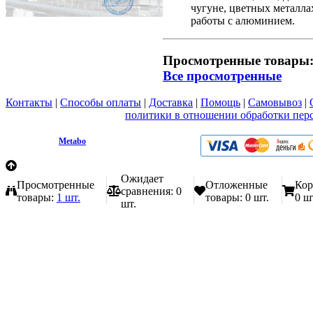
чугуне, цветных металла
работы с алюминием.
Просмотренные товары
Все просмотренные
Контакты
|
Способы оплаты
|
Доставка
|
Помощь
|
Самовывоз
|
Вы принимаете условия
политики в отношении обработки пер
любой форме обратной связи на сайте metabo1.ru
© 2009 - 2026.
Metabo
Эл. почта: info@metabo1.ru
Ожидает
Просмотренные
Отложенные
Кор
сравнения:
0
товары:
1 шт.
товары:
0 шт.
0 ш
шт.