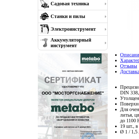
Садовая техника
Станки и пилы
Электроинструмент
Аккумуляторный
инструмент
Описани
Характе
Отзывы
Доставк
Прецизи
DIN 338
Утолщенн
Поверхно
Для очен
литья, ц
до 1100 
19 шт., 
Ø 1 / 1,5 /