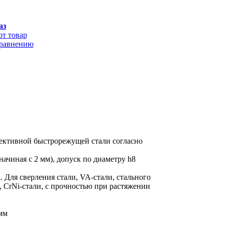
аз
от товар
сравнению
ективной быстрорежущей стали согласно
начиная с 2 мм), допуск по диаметру h8
 Для сверления стали, VA-стали, стального
 CrNi-стали, с прочностью при растяжении
 мм