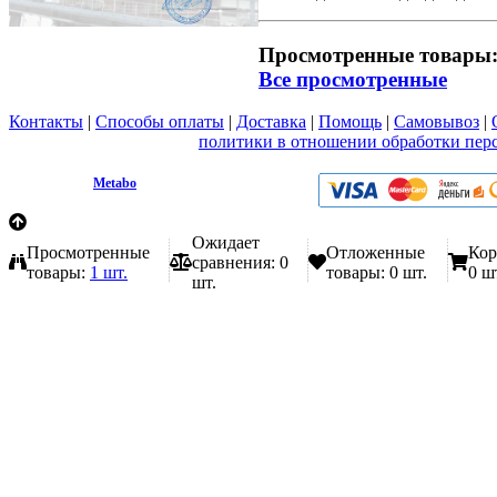
Просмотренные товары
Все просмотренные
Контакты
|
Способы оплаты
|
Доставка
|
Помощь
|
Самовывоз
|
Вы принимаете условия
политики в отношении обработки пер
любой форме обратной связи на сайте metabo1.ru
© 2009 - 2026.
Metabo
Эл. почта: info@metabo1.ru
Ожидает
Просмотренные
Отложенные
Кор
сравнения:
0
товары:
1 шт.
товары:
0 шт.
0 ш
шт.