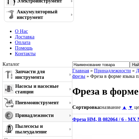
Электроинструмент
Аккумуляторный
инструмент
О Нас
Доставка
Оплата
Помощь
Контакты
Каталог
Главная
»
Принадлежности
»
Д
Запчасти для
фрезы
» Фреза в форме языка 
инструмента
Насосы и насосные
Фреза в форме
станции
Пневмоинструмент
Сортировка:
название
▲
▼
ц
Принадлежности
Фреза HM, В 082064 / 6 - MX
Пылесосы и
пылеудаление