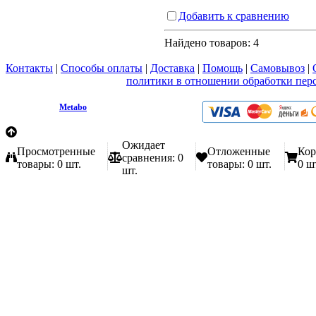
Добавить к сравнению
Найдено товаров:
4
Контакты
|
Способы оплаты
|
Доставка
|
Помощь
|
Самовывоз
|
Вы принимаете условия
политики в отношении обработки пер
любой форме обратной связи на сайте metabo1.ru
© 2009 - 2026.
Metabo
Эл. почта: info@metabo1.ru
Ожидает
Просмотренные
Отложенные
Кор
сравнения:
0
товары:
0 шт.
товары:
0 шт.
0 ш
шт.