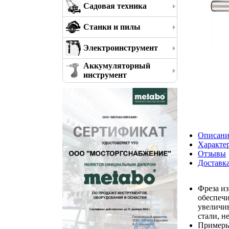
Садовая техника
Станки и пилы
Электроинструмент
Аккумуляторный
инструмент
Описани
Характе
Отзывы
Доставк
Фреза из
обеспеч
увеличив
стали, н
Примеры 