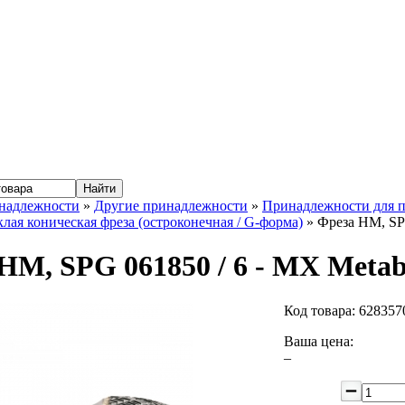
надлежности
»
Другие принадлежности
»
Принадлежности для 
лая коническая фреза (остроконечная / G-форма)
» Фреза HM, SP
HM, SPG 061850 / 6 - MX Metab
Код товара:
628357
Ваша цена:
–