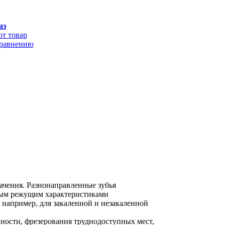
аз
от товар
сравнению
начения. Разнонаправленные зубья
ным режущим характеристиками
 например, для закаленной и незакаленной
хности, фрезерования труднодоступных мест,