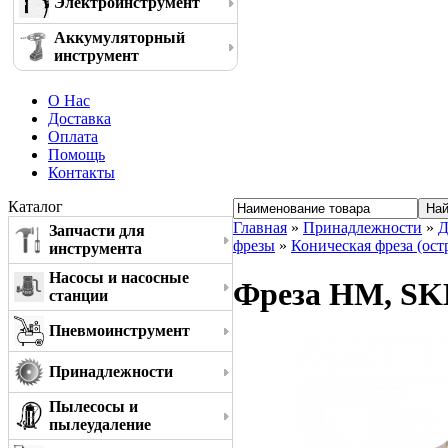
Электроинструмент
Аккумуляторный
инструмент
О Нас
Доставка
Оплата
Помощь
Контакты
Каталог
Главная
»
Принадлежности
»
Д
Запчасти для
фрезы
»
Коническая фреза (ост
инструмента
Насосы и насосные
Фреза HM, SKM
станции
Пневмоинструмент
Принадлежности
Пылесосы и
пылеудаление