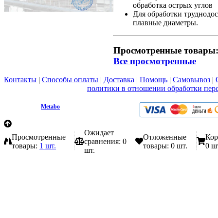
обработка острых углов
Для обработки труднодос
плавные диаметры.
Просмотренные товары
Все просмотренные
Контакты
|
Способы оплаты
|
Доставка
|
Помощь
|
Самовывоз
|
Вы принимаете условия
политики в отношении обработки пер
любой форме обратной связи на сайте metabo1.ru
© 2009 - 2026.
Metabo
Эл. почта: info@metabo1.ru
Ожидает
Просмотренные
Отложенные
Кор
сравнения:
0
товары:
1 шт.
товары:
0 шт.
0 ш
шт.