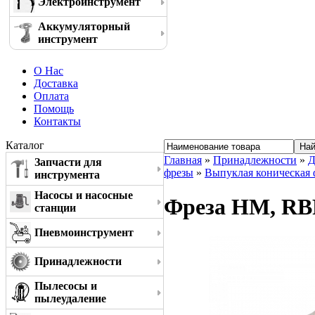
Электроинструмент
Аккумуляторный
инструмент
О Нас
Доставка
Оплата
Помощь
Контакты
Каталог
Главная
»
Принадлежности
»
Д
Запчасти для
фрезы
»
Выпуклая коническая ф
инструмента
Насосы и насосные
Фреза HM, RBF
станции
Пневмоинструмент
Принадлежности
Пылесосы и
пылеудаление