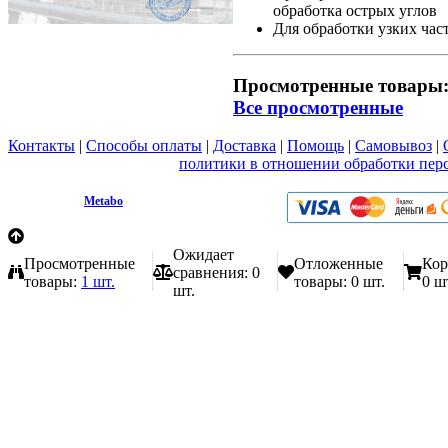
обработка острых углов
Для обработки узких част
Просмотренные товары
Все просмотренные
Контакты
|
Способы оплаты
|
Доставка
|
Помощь
|
Самовывоз
|
Вы принимаете условия
политики в отношении обработки пер
любой форме обратной связи на сайте metabo1.ru
© 2009 - 2026.
Metabo
Эл. почта: info@metabo1.ru
Ожидает
Просмотренные
Отложенные
Кор
сравнения:
0
товары:
1 шт.
товары:
0 шт.
0 ш
шт.