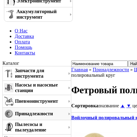
Электроинструмент
Аккумуляторный
инструмент
О Нас
Доставка
Оплата
Помощь
Контакты
Каталог
Главная
»
Принадлежности
»
Ш
Запчасти для
полировальный круг
инструмента
Насосы и насосные
Фетровый пол
станции
Пневмоинструмент
Сортировка:
название
▲
▼
ц
Принадлежности
Войлочный полировальный кр
Пылесосы и
пылеудаление