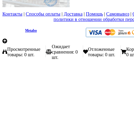
Контакты
|
Способы оплаты
|
Доставка
|
Помощь
|
Самовывоз
|
Вы принимаете условия
политики в отношении обработки пер
любой форме обратной связи на сайте metabo1.ru
© 2009 - 2026.
Metabo
Эл. почта: info@metabo1.ru
Ожидает
Просмотренные
Отложенные
Кор
сравнения:
0
товары:
0 шт.
товары:
0 шт.
0 ш
шт.