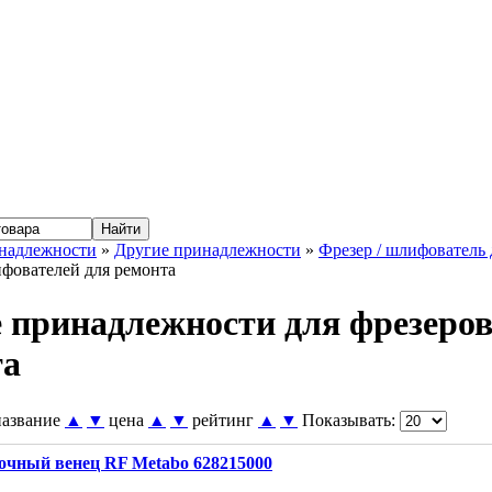
надлежности
»
Другие принадлежности
»
Фрезер / шлифователь 
ифователей для ремонта
 принадлежности для фрезеров
та
название
▲
▼
цена
▲
▼
рейтинг
▲
▼
Показывать:
очный венец RF Metabo 628215000