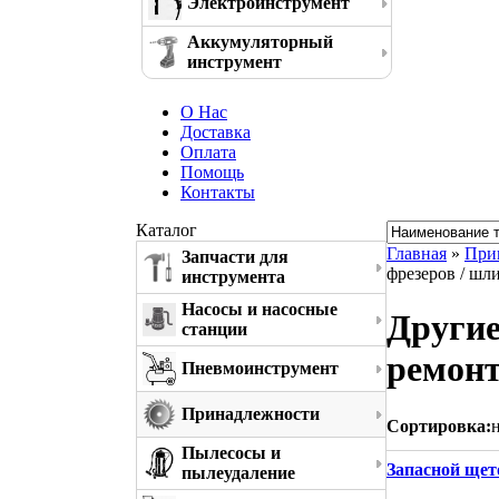
Электроинструмент
Аккумуляторный
инструмент
О Нас
Доставка
Оплата
Помощь
Контакты
Каталог
Главная
»
При
Запчасти для
фрезеров / шл
инструмента
Насосы и насосные
Другие
станции
ремон
Пневмоинструмент
Принадлежности
Сортировка:
Пылесосы и
Запасной щет
пылеудаление