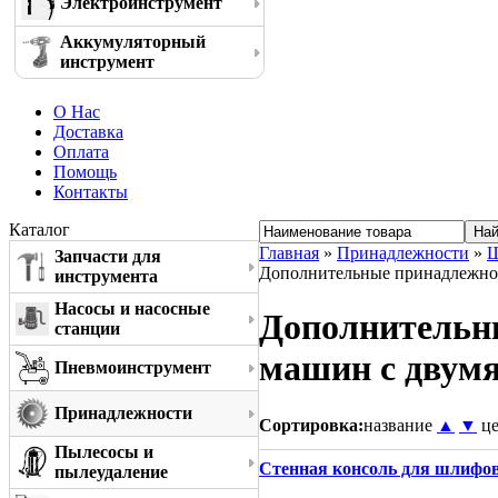
Электроинструмент
Аккумуляторный
инструмент
О Нас
Доставка
Оплата
Помощь
Контакты
Каталог
Главная
»
Принадлежности
»
Ш
Запчасти для
Дополнительные принадлежнос
инструмента
Насосы и насосные
Дополнительн
станции
машин с двум
Пневмоинструмент
Принадлежности
Сортировка:
название
▲
▼
ц
Пылесосы и
Стенная консоль для шлифов
пылеудаление