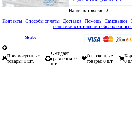
Найдено товаров:
2
Контакты
|
Способы оплаты
|
Доставка
|
Помощь
|
Самовывоз
|
Вы принимаете условия
политики в отношении обработки пер
любой форме обратной связи на сайте metabo1.ru
© 2009 - 2026.
Metabo
Эл. почта: info@metabo1.ru
Ожидает
Просмотренные
Отложенные
Кор
сравнения:
0
товары:
0 шт.
товары:
0 шт.
0 ш
шт.