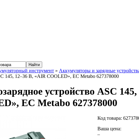
умуляторный инструмент
»
Аккумуляторы и зарядные устройств
SC 145, 12–36 В, «AIR COOLED», ЕС Metabo 627378000
зарядное устройство ASC 145, 
D», ЕС Metabo 627378000
Код товара:
627378
Ваша цена:
–