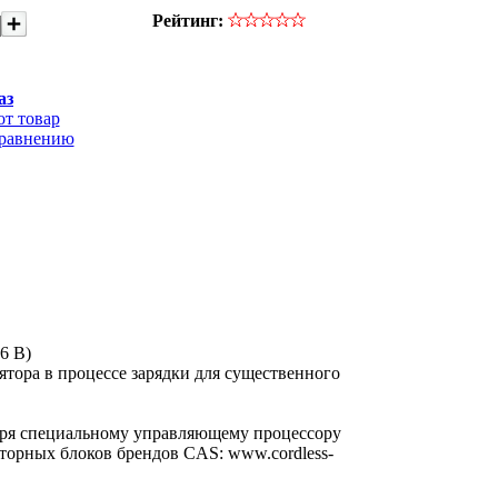
Рейтинг:
аз
от товар
сравнению
6 В)
тора в процессе зарядки для существенного
аря специальному управляющему процессору
яторных блоков брендов CAS: www.cordless-