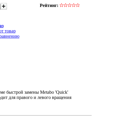
Рейтинг:
аз
от товар
сравнению
еме быстрой замены Metabo 'Quick'
дит для правого и левого вращения