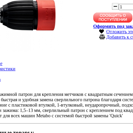
Оформить под зак
Отложить эт
Добавить к 
е
ристики
а
ажимной патрон для крепления метчиков с квадратным сечением
 быстрая и удобная замена сверлильного патрона благодаря сист
ие с пластиковой втулкой, 1-втулковый, неударопрочный, подхо
 зажима: 1,5–13 мм, сверлильный патрон с креплением под квад
 для всех машин Metabo с системой быстрой замены 'Quick'
нные товары: