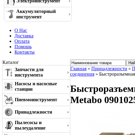
Электроинструмент
Аккумуляторный
инструмент
О Нас
Доставка
Оплата
Помощь
Контакты
Каталог
Главная
»
Принадлежности
»
П
Запчасти для
соединения
» Быстроразъемная 
инструмента
Насосы и насосные
Быстроразъемн
станции
Metabo 090102
Пневмоинструмент
Принадлежности
Пылесосы и
пылеудаление