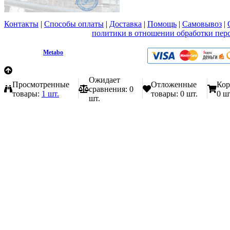
Контакты
|
Способы оплаты
|
Доставка
|
Помощь
|
Самовывоз
|
Вы принимаете условия
политики в отношении обработки пер
любой форме обратной связи на сайте metabo1.ru
© 2009 - 2026.
Metabo
Эл. почта: info@metabo1.ru
Ожидает
Просмотренные
Отложенные
Кор
сравнения:
0
товары:
1 шт.
товары:
0 шт.
0 ш
шт.