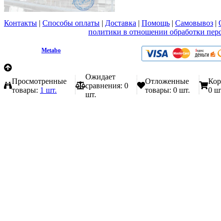
Контакты
|
Способы оплаты
|
Доставка
|
Помощь
|
Самовывоз
|
Вы принимаете условия
политики в отношении обработки пер
любой форме обратной связи на сайте metabo1.ru
© 2009 - 2026.
Metabo
Эл. почта: info@metabo1.ru
Ожидает
Просмотренные
Отложенные
Кор
сравнения:
0
товары:
1 шт.
товары:
0 шт.
0 ш
шт.