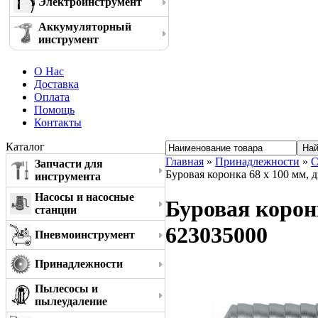
Электроинструмент
Аккумуляторный
инструмент
О Нас
Доставка
Оплата
Помощь
Контакты
Каталог
Главная
»
Принадлежности
»
С
Запчасти для
Буровая коронка 68 x 100 мм, 
инструмента
Насосы и насосные
Буровая корон
станции
623035000
Пневмоинструмент
Принадлежности
Пылесосы и
пылеудаление