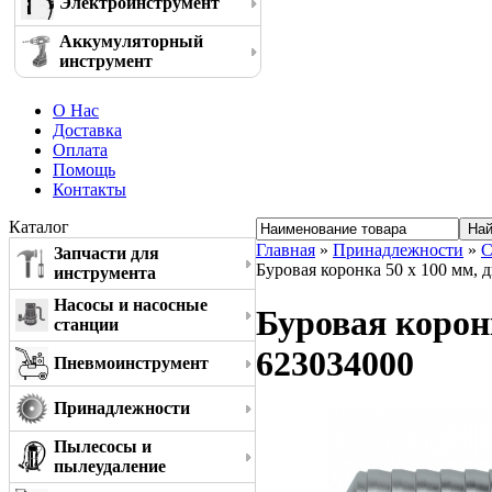
Электроинструмент
Аккумуляторный
инструмент
О Нас
Доставка
Оплата
Помощь
Контакты
Каталог
Главная
»
Принадлежности
»
С
Запчасти для
Буровая коронка 50 x 100 мм, 
инструмента
Насосы и насосные
Буровая корон
станции
623034000
Пневмоинструмент
Принадлежности
Пылесосы и
пылеудаление