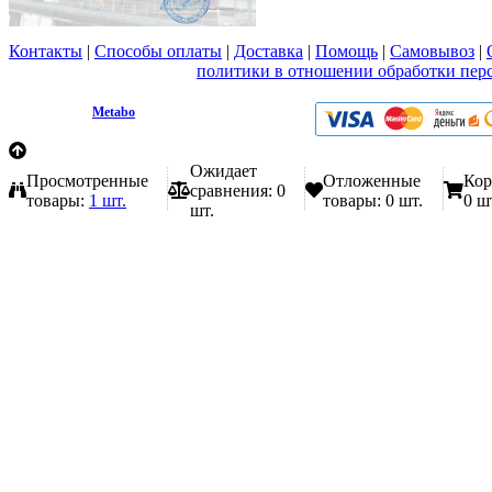
Контакты
|
Способы оплаты
|
Доставка
|
Помощь
|
Самовывоз
|
Вы принимаете условия
политики в отношении обработки пер
любой форме обратной связи на сайте metabo1.ru
© 2009 - 2026.
Metabo
Эл. почта: info@metabo1.ru
Ожидает
Просмотренные
Отложенные
Кор
сравнения:
0
товары:
1 шт.
товары:
0 шт.
0 ш
шт.