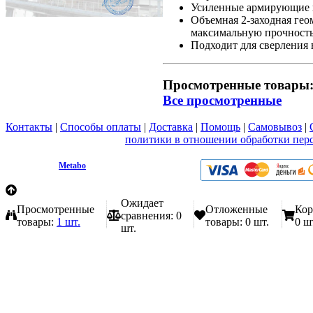
Усиленные армирующие в
Объемная 2-заходная гео
максимальную прочность
Подходит для сверления 
Просмотренные товары
Все просмотренные
Контакты
|
Способы оплаты
|
Доставка
|
Помощь
|
Самовывоз
|
Вы принимаете условия
политики в отношении обработки пер
любой форме обратной связи на сайте metabo1.ru
© 2009 - 2026.
Metabo
Эл. почта: info@metabo1.ru
Ожидает
Просмотренные
Отложенные
Кор
сравнения:
0
товары:
1 шт.
товары:
0 шт.
0 ш
шт.