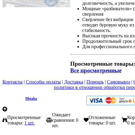
долговечность, а увели
Мощные «разбиватели» (P
сверления
Сверление без вибрации 
отводят буровую муку из
стабильность.
Высокая прочность на из
Продолжительный срок с
Для профессионального 
Просмотренные товары
Все просмотренные
Контакты
|
Способы оплаты
|
Доставка
|
Помощь
|
Самовывоз
|
Вы принимаете условия
политики в отношении обработки пер
любой форме обратной связи на сайте metabo1.ru
© 2009 - 2026.
Metabo
Эл. почта: info@metabo1.ru
Ожидает
Просмотренные
Отложенные
Кор
сравнения:
0
товары:
1 шт.
товары:
0 шт.
0 ш
шт.